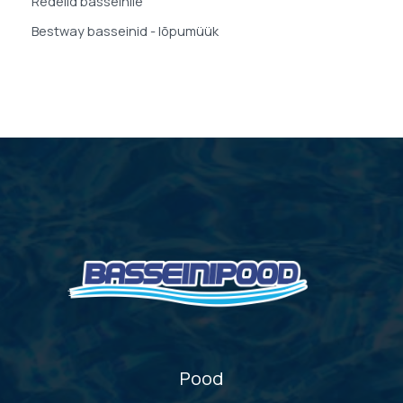
Redelid basseinile
Bestway basseinid - lõpumüük
Pood