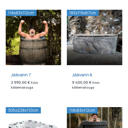
by
latest
118x83x112cm
183x119x67cm
Jäävann 7
Jäävann 6
2 990,00
€
9 400,00
€
Koos
Koos
käibemaksuga
käibemaksuga
305x228x110cm
118x83x112cm