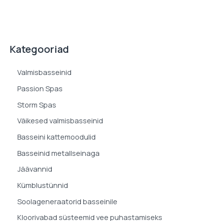
Kategooriad
Valmisbasseinid
Passion Spas
Storm Spas
Väikesed valmisbasseinid
Basseini kattemoodulid
Basseinid metallseinaga
Jäävannid
Kümblustünnid
Soolageneraatorid basseinile
Kloorivabad süsteemid vee puhastamiseks