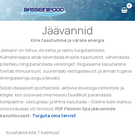
Skip
to
content
Jäävannid
Kiire taastumine ja värske energia
Jäävann on tõhus viis keha ja vaimu turgutamiseks.
Külmateraapia aitab kiirendada lihaste taastumist, vähendada
põletikku ning parandada vereringet. Regulaarne kasutamine
toetab immuunsust, suurendab vastupidavust ja annab tugeva
energialaengu kogu päevaks.
Sobib ideaalselt sportlastele, aktiivse eluviisiga inimestele ja
kõigile, kes soovivad oma heaolu teadlikult parandada.
Kompaktne, vastupidav ja lihtne kasutada – tõeline külm elamus
oma koduaias või terrassil.
PDF Passion Spa jäävannide
kasulikkusest:
Turguta oma tervist
Sorted
Kuvatakse kõik 7 tulemust