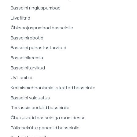
Basseini ringluspumbad
Liivafiltrid
Õhksoojuspumbad basseinile
Basseinirobotid
Basseini puhastustarvikud
Basseinikeemia
Basseinitarvikud
UV Lambid
Kerimismehhanismid ja katted basseinile
Basseini valgustus
Terrassimoodulid basseinile
Õhukuivatid basseiniga ruumidesse
Päikesekütte paneelid basseinile