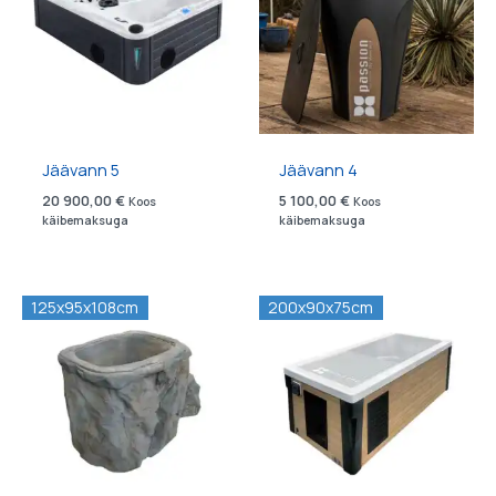
Jäävann 5
Jäävann 4
20 900,00
€
5 100,00
€
Koos
Koos
käibemaksuga
käibemaksuga
125x95x108cm
200x90x75cm